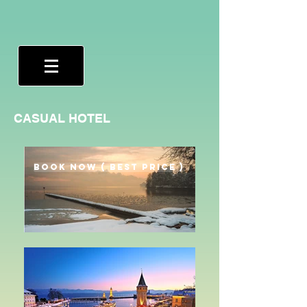
CASUAL HOTEL
BOOK NOW ( best price )