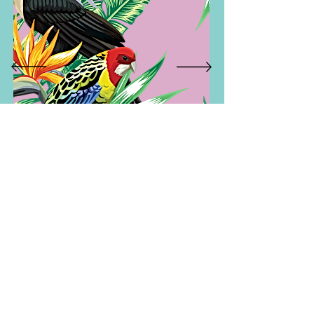
Max
CoolTour
3 Nächte Sale
Info
... 200 METER VOM
BODENSEE
... DIREKT VOR DER