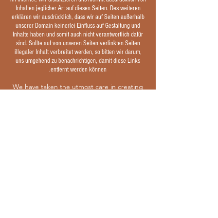
Inhalten jeglicher Art auf diesen Seiten. Des weiteren
erklären wir ausdrücklich, dass wir auf Seiten außerhalb
unserer Domain keinerlei Einfluss auf Gestaltung und
Inhalte haben und somit auch nicht verantwortlich dafür
sind. Sollte auf von unseren Seiten verlinkten Seiten
illegaler Inhalt verbreitet werden, so bitten wir darum,
uns umgehend zu benachrichtigen, damit diese Links
entfernt werden können.
We have taken the utmost care in creating
the website, but we cannot guarantee the
correctness of all the information provided.
We are not liable for damage of any kind
arising from the use or in connection with
the use of the information provided here,
be it direct or indirect damage,
consequential damage or special damage
including lost profits, or damage resulting
from the loss of data. We reserve the right
to change the information on this server,
which we provide without obligation,
without prior notice.
Our website contains links to various sites