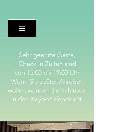
Sehr geehrte Gäste,
Check in Zeiten sind
von 15:00 bis 19:00 Uhr
Wenn Sie später Anreisen
wollen werden die Schlüssel
in der Keybox deponiert.