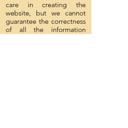
care in creating the
website, but we cannot
guarantee the correctness
of all the information
provided. We are not
liable for damage of any
kind arising from the use
or in connection with the
use of the information
provided here, be it direct
or indirect damage,
consequential damage or
special damage including
lost profits, or damage
resulting from the loss of